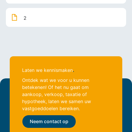
2
Laten we kennismaken
.
Ontdek wat we voor u kunnen
betekenen! Of het nu gaat om
aankoop, verkoop, taxatie of
hypotheek, laten we samen uw
vastgoeddoelen bereiken.
Neem contact op