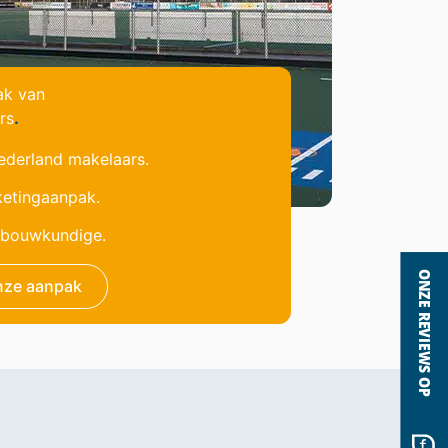
ak van
rs
.
derland makelaars.
etingaanpak.
f bouwkundige.
nze aanpak