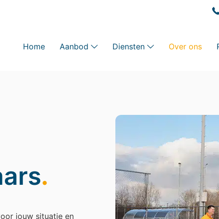
Home
Aanbod
Diensten
Over ons
aars
.
oor jouw situatie en