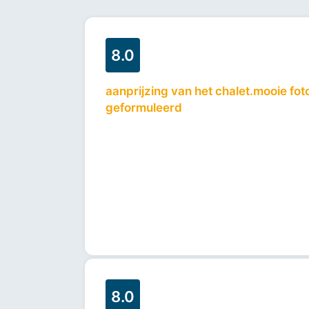
8.0
aanprijzing van het chalet.mooie fo
geformuleerd
8.0