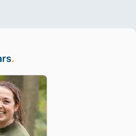
ars
.