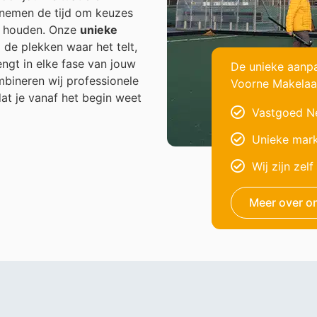
j nemen de tijd om keuzes
te houden. Onze
unieke
de plekken waar het telt,
engt in elke fase van jouw
De unieke aanp
bineren wij professionele
Voorne Makelaa
dat je vanaf het begin weet
Vastgoed Ne
Unieke mark
Wij zijn zel
Meer over o