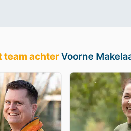
t team achter
Voorne Makela