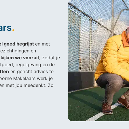
ars
.
el goed begrijpt
en met
ezichtigingen en
n
kijken we vooruit,
zodat je
stgoed, regelgeving en de
atten
en gericht advies te
oorne Makelaars werk je
en met jou meedenkt. Zo