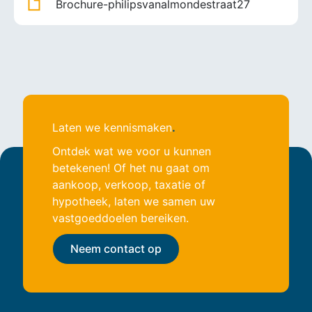
Brochure-philipsvanalmondestraat27
compressed.pdf
Laten we kennismaken
.
Ontdek wat we voor u kunnen
betekenen! Of het nu gaat om
aankoop, verkoop, taxatie of
hypotheek, laten we samen uw
vastgoeddoelen bereiken.
Neem contact op