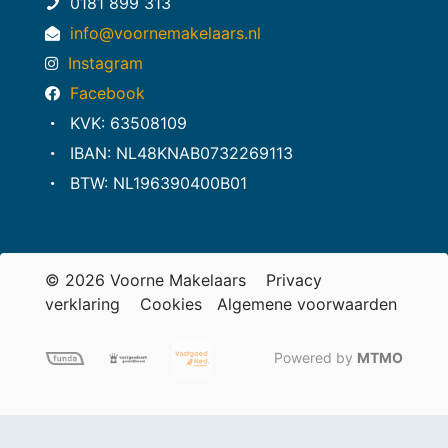
0181 899 313
info@voornemakelaars.nl
Instagram
Facebook
KVK: 63508109
IBAN: NL48KNAB0732269113
BTW: NL196390400B01
© 2026 Voorne Makelaars
Privacy
verklaring
Cookies
Algemene voorwaarden
Powered by
MTMO